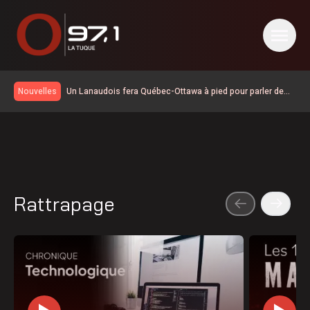
Un Lanaudois fera Québec-Ottawa à pied pour parler de
Nouvelles
santé mentale
600 embarcations vérifiées lors de l’Opération nationale
concertée en sécurité nautique de la SQ
Les Bourses Objectif Retour remettent 15 250$ à 12
Latuquois
CNA | Constant Awashish et Dave Petiquay ont déposé
leur candidature pour le poste de Grand Chef
La foudre a déclenché des dizaines de feux de forêt en
juillet au Québec
Le MTQ démantèle le rehaussement de la 155
Rattrapage
Élections 2026: le Parti québécois conserve son avance
dans les intentions de vote
La route 25 est maintenant ouverte jusqu’au km 106
La SQ recommande d’éviter les sorties sur l’eau
La situation revient tranquillement à la normale en Haute-
Mauricie