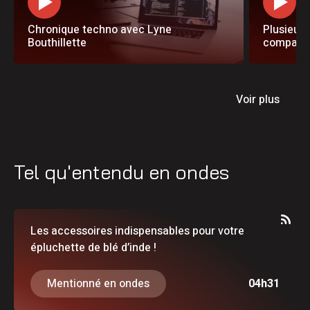
Chronique techno avec Lyne
Plusieurs
Bouthillette
compagn
de faire 
leurs nom
souvent 
malaisan
Voir plus
Tel qu'entendu en ondes
Les accessoires indispensables pour votre
épluchette de blé d’inde !
Mentionné en ondes
04h31