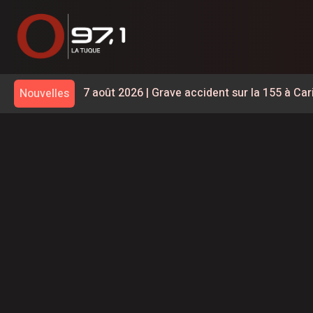
7 août 2026
|
Grave accident sur la 155 à Ca
Nouvelles
6 août 2026
|
Accident : la route 155 est ferm
6 août 2026
|
Un Lanaudois fera Québec-Ottaw
6 août 2026
|
600 embarcations vérifiées lors
la SQ
6 août 2026
|
Les Bourses Objectif Retour re
6 août 2026
|
CNA | Constant Awashish et Dav
Grand Chef
6 août 2026
|
La foudre a déclenché des dizai
6 août 2026
|
Le MTQ démantèle le rehausse