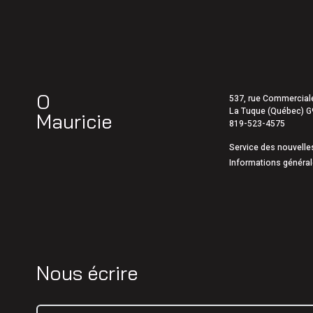
5 août 2026
|
Élections 2026: le Parti québéc
5 août 2026
|
La route 25 est maintenant ouv
O
537, rue Commercial
La Tuque (Québec) 
Mauricie
819-523-4575
Service des nouvelles
Informations générale
Nous écrire