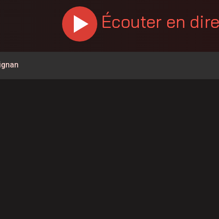
Écouter en dir
rignan
ée à la circulation à la hauteur de Carignan
a à pied pour parler de santé mentale
 de l’Opération nationale concertée en sécurité nautique de
mettent 15 250$ à 12 Latuquois
e Petiquay ont déposé leur candidature pour le poste de
nes de feux de forêt en juillet au Québec
ment de la 155