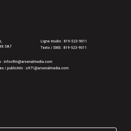
ois conserve son avance dans les intentions de vote
erte jusqu’au km 106
e,
Ligne studio :
819-523-9011
G9X 3A7
Texto / SMS :
819-523-9011
 :
infocflm@arsenalmedia.com
s / publicités :
o971@arsenalmedia.com