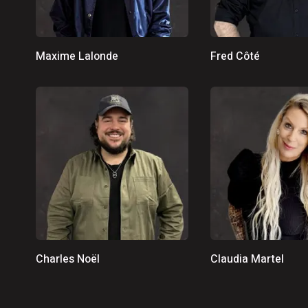
6 août 2026
|
600 embarcations vérifiées lors
la SQ
6 août 2026
|
Les Bourses Objectif Retour re
Maxime Lalonde
Fred Côté
Charles Noël
Claudia Martel