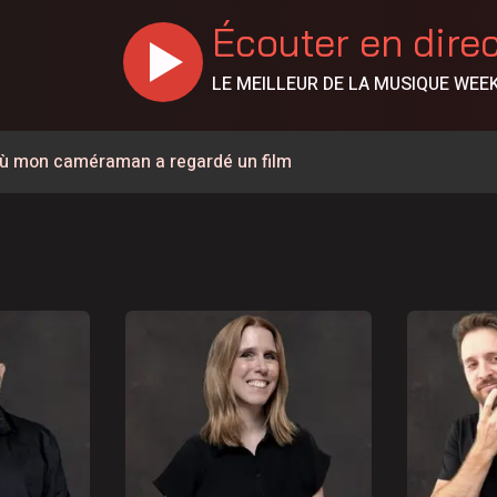
Écouter en dire
LE MEILLEUR DE LA MUSIQUE WEE
r où mon caméraman a regardé un film
ementouverte à la circulation
 la sécurité et les infrastructures du secteur de la rue
% en juillet au Canada, la Chaudière-Appalaches affiche les
e de 57 ans est décédé
rignan
ée à la circulation à la hauteur de Carignan
a à pied pour parler de santé mentale