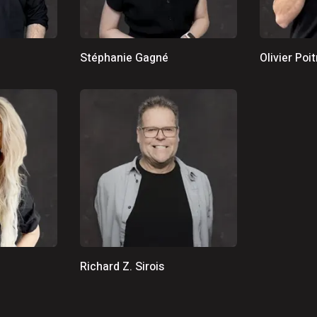
 de l’Opération nationale concertée en sécurité nautique de
mettent 15 250$ à 12 Latuquois
Stéphanie Gagné
Olivier Poi
Richard Z. Sirois