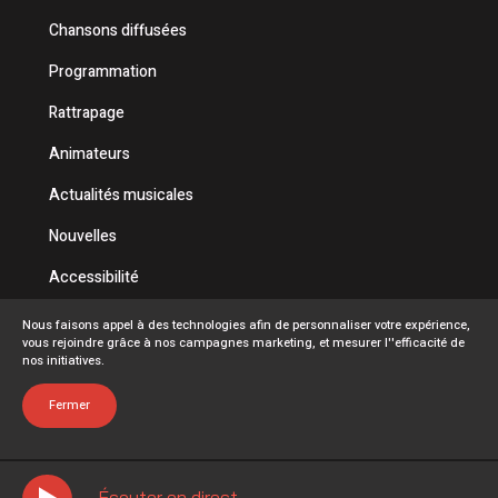
Chansons diffusées
Programmation
Rattrapage
Animateurs
Actualités musicales
Nouvelles
Accessibilité
Politique de confidentialité
Nous faisons appel à des technologies afin de personnaliser votre expérience,
vous rejoindre grâce à nos campagnes marketing, et mesurer l''efficacité de
Conditions d'utilisation
nos initiatives.
FAQ
Fermer
Écouter en direct