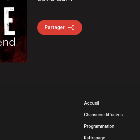
mettent 15 250$ à 12 Latuquois
e Petiquay ont déposé leur candidature pour le poste de
Partager
Accueil
Chansons diffusées
Programmation
Rattrapage