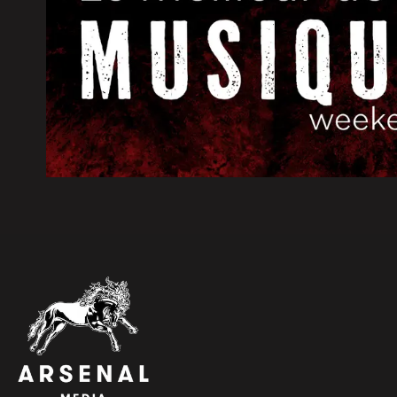
6 août 2026
|
Les Bourses Objectif Retour re
6 août 2026
|
CNA | Constant Awashish et Dav
Grand Chef