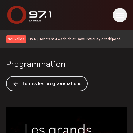
CNA | Constant Awashish et Dave Petiquay ont déposé
Nouvelles
leur candidature pour le poste de Grand Chef
La foudre a déclenché des dizaines de feux de forêt en
juillet au Québec
Le MTQ démantèle le rehaussement de la 155
Programmation
Élections 2026: le Parti québécois conserve son avance
dans les intentions de vote
La route 25 est maintenant ouverte jusqu’au km 106
La SQ recommande d’éviter les sorties sur l’eau
Toutes les programmations
La situation revient tranquillement à la normale en Haute-
Mauricie
Temps d’attente sur la 155 | d’abord une opération de
sécurité civile selon le MTQ
Disparition de Sébastien Maillette
Les cas de maladie de Lyme doublent sur un an en
Mauricie-et-Centre-du-Québec