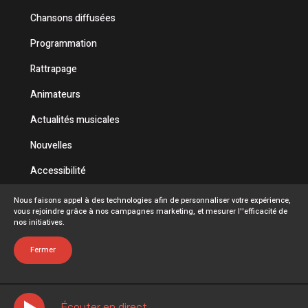
Chansons diffusées
Programmation
Rattrapage
Animateurs
Actualités musicales
Nouvelles
Accessibilité
Politique de confidentialité
Nous faisons appel à des technologies afin de personnaliser votre expérience,
vous rejoindre grâce à nos campagnes marketing, et mesurer l''efficacité de
Conditions d'utilisation
nos initiatives.
FAQ
Fermer
Écouter en direct