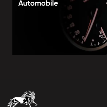
6 août 2026
|
Les Bourses Objectif Retour re
6 août 2026
|
CNA | Constant Awashish et Dav
Grand Chef