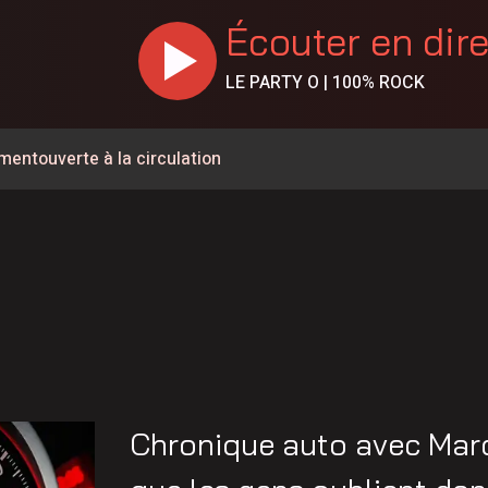
Écouter en dir
LE PARTY O | 100% ROCK
ementouverte à la circulation
 la sécurité et les infrastructures du secteur de la rue
% en juillet au Canada, la Chaudière-Appalaches affiche les
e de 57 ans est décédé
rignan
ée à la circulation à la hauteur de Carignan
a à pied pour parler de santé mentale
Chronique auto avec Marc
 de l’Opération nationale concertée en sécurité nautique de