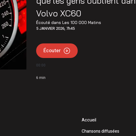
que les gens oublient dans
mettent 15 250$ à 12 Latuquois
Volvo XC60
e Petiquay ont déposé leur candidature pour le poste de
Écouté dans
Les 100 000 Matins
5 JANVIER 2026, 7h45
Écouter
00:00
6
min
Accueil
Chansons diffusées