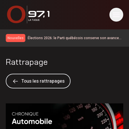
Élections 2026: le Parti québécois conserve son avance
Nouvelles
dans les intentions de vote
La route 25 est maintenant ouverte jusqu’au km 106
La SQ recommande d’éviter les sorties sur l’eau
Rattrapage
La situation revient tranquillement à la normale en Haute-
Mauricie
Temps d’attente sur la 155 | d’abord une opération de
sécurité civile selon le MTQ
Disparition de Sébastien Maillette
Tous les rattrapages
Les cas de maladie de Lyme doublent sur un an en
Mauricie-et-Centre-du-Québec
Km 97 de la route 155 : l’aménagement de la chaussée
rehaussée est maintenant terminé
La route 25 est ouverte jusqu’au km 60
Des débits très élevés pour la rivière Saint-Maurice