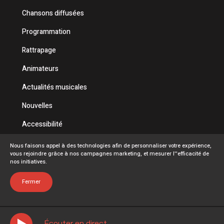
Chansons diffusées
Programmation
Rattrapage
Animateurs
Actualités musicales
Nouvelles
Accessibilité
Politique de confidentialité
Nous faisons appel à des technologies afin de personnaliser votre expérience,
vous rejoindre grâce à nos campagnes marketing, et mesurer l''efficacité de
Conditions d'utilisation
nos initiatives.
FAQ
Fermer
Écouter en direct