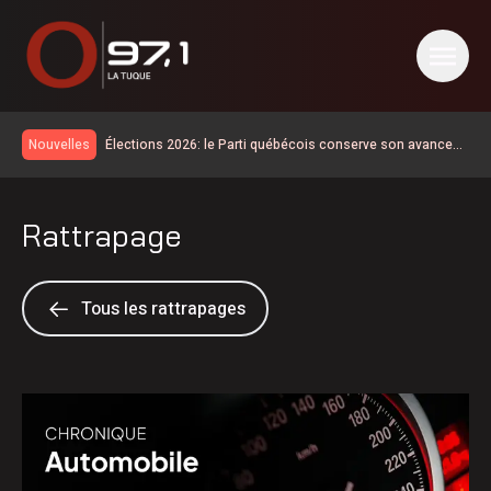
Élections 2026: le Parti québécois conserve son avance
Nouvelles
dans les intentions de vote
La route 25 est maintenant ouverte jusqu’au km 106
La SQ recommande d’éviter les sorties sur l’eau
Rattrapage
La situation revient tranquillement à la normale en Haute-
Mauricie
Temps d’attente sur la 155 | d’abord une opération de
sécurité civile selon le MTQ
Disparition de Sébastien Maillette
Tous les rattrapages
Les cas de maladie de Lyme doublent sur un an en
Mauricie-et-Centre-du-Québec
Km 97 de la route 155 : l’aménagement de la chaussée
rehaussée est maintenant terminé
La route 25 est ouverte jusqu’au km 60
Des débits très élevés pour la rivière Saint-Maurice