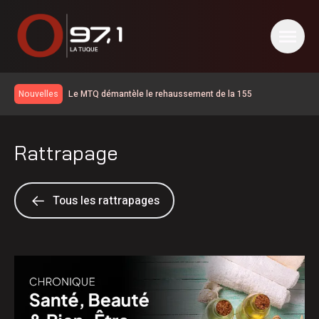
Le MTQ démantèle le rehaussement de la 155
Nouvelles
Élections 2026: le Parti québécois conserve son avance
dans les intentions de vote
La route 25 est maintenant ouverte jusqu’au km 106
Rattrapage
La SQ recommande d’éviter les sorties sur l’eau
La situation revient tranquillement à la normale en Haute-
Mauricie
Temps d’attente sur la 155 | d’abord une opération de
Tous les rattrapages
sécurité civile selon le MTQ
Disparition de Sébastien Maillette
Les cas de maladie de Lyme doublent sur un an en
Mauricie-et-Centre-du-Québec
Km 97 de la route 155 : l’aménagement de la chaussée
rehaussée est maintenant terminé
La route 25 est ouverte jusqu’au km 60