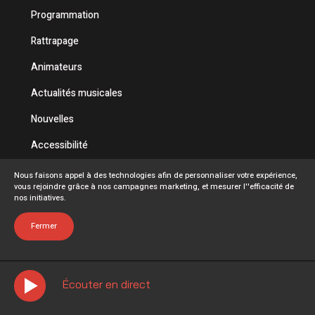
Programmation
Rattrapage
Animateurs
Actualités musicales
Nouvelles
Accessibilité
Politique de confidentialité
Nous faisons appel à des technologies afin de personnaliser votre expérience,
vous rejoindre grâce à nos campagnes marketing, et mesurer l''efficacité de
Conditions d'utilisation
nos initiatives.
FAQ
Fermer
Écouter en direct