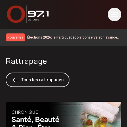
Élections 2026: le Parti québécois conserve son avance
Nouvelles
dans les intentions de vote
La route 25 est maintenant ouverte jusqu’au km 106
La SQ recommande d’éviter les sorties sur l’eau
Rattrapage
La situation revient tranquillement à la normale en Haute-
Mauricie
Temps d’attente sur la 155 | d’abord une opération de
sécurité civile selon le MTQ
Disparition de Sébastien Maillette
Tous les rattrapages
Les cas de maladie de Lyme doublent sur un an en
Mauricie-et-Centre-du-Québec
Km 97 de la route 155 : l’aménagement de la chaussée
rehaussée est maintenant terminé
La route 25 est ouverte jusqu’au km 60
Des débits très élevés pour la rivière Saint-Maurice