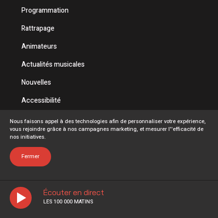
Programmation
Rattrapage
Animateurs
Actualités musicales
Nouvelles
Accessibilité
Politique de confidentialité
Nous faisons appel à des technologies afin de personnaliser votre expérience,
vous rejoindre grâce à nos campagnes marketing, et mesurer l''efficacité de
Conditions d'utilisation
nos initiatives.
FAQ
Fermer
Écouter en direct
LES 100 000 MATINS