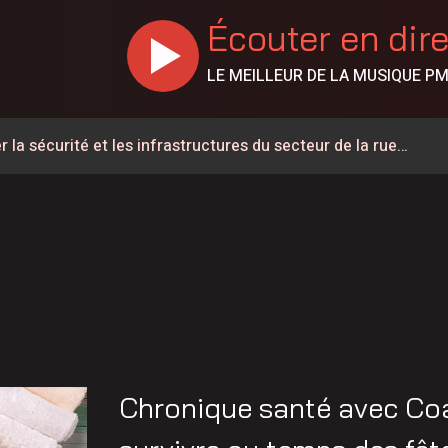
Écouter en dir
LE MEILLEUR DE LA MUSIQUE P
 la sécurité et les infrastructures du secteur de la rue
% en juillet au Canada, la Chaudière-Appalaches affiche les
e de 57 ans est décédé
rignan
ée à la circulation à la hauteur de Carignan
a à pied pour parler de santé mentale
 de l’Opération nationale concertée en sécurité nautique de
Chronique santé avec Co
mettent 15 250$ à 12 Latuquois