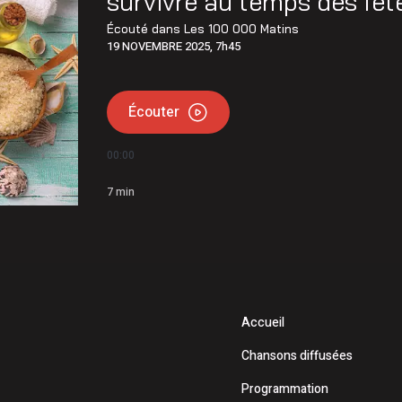
survivre au temps des fêt
e Petiquay ont déposé leur candidature pour le poste de
Écouté dans
Les 100 000 Matins
19 NOVEMBRE 2025, 7h45
nes de feux de forêt en juillet au Québec
Écouter
00:00
7
min
Accueil
Chansons diffusées
Programmation