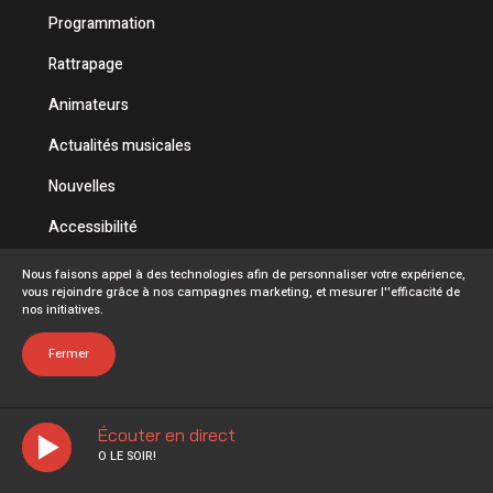
Programmation
Rattrapage
Animateurs
Actualités musicales
Nouvelles
Accessibilité
Politique de confidentialité
Nous faisons appel à des technologies afin de personnaliser votre expérience,
vous rejoindre grâce à nos campagnes marketing, et mesurer l''efficacité de
Conditions d'utilisation
nos initiatives.
FAQ
Fermer
Écouter en direct
O LE SOIR!