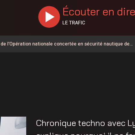
Écouter en dir
LE TRAFIC
 de l’Opération nationale concertée en sécurité nautique de
mettent 15 250$ à 12 Latuquois
e Petiquay ont déposé leur candidature pour le poste de
nes de feux de forêt en juillet au Québec
ment de la 155
ois conserve son avance dans les intentions de vote
erte jusqu’au km 106
Chronique techno avec Ly
orties sur l’eau