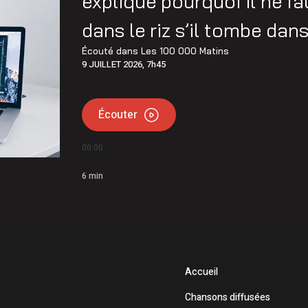
explique pourquoi il ne f
ment à la normale en Haute-Mauricie
dans le riz s’il tombe dans
abord une opération de sécurité civile selon le MTQ
Écouté dans
Les 100 000 Matins
9 JUILLET 2026, 7h45
Écouter
00:00
6
min
Accueil
Chansons diffusées