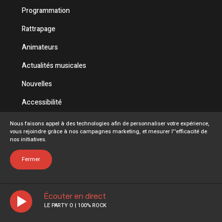
Programmation
Rattrapage
Animateurs
Actualités musicales
Nouvelles
Accessibilité
Politique de confidentialité
Nous faisons appel à des technologies afin de personnaliser votre expérience,
vous rejoindre grâce à nos campagnes marketing, et mesurer l''efficacité de
Conditions d'utilisation
nos initiatives.
FAQ
Fermer
Écouter en direct
LE PARTY O | 100% ROCK