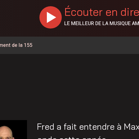
Écouter en dir
LE MEILLEUR DE LA MUSIQUE A
ment de la 155
ois conserve son avance dans les intentions de vote
erte jusqu’au km 106
orties sur l’eau
ment à la normale en Haute-Mauricie
abord une opération de sécurité civile selon le MTQ
tte
Fred a fait entendre à Ma
ublent sur un an en Mauricie-et-Centre-du-Québec