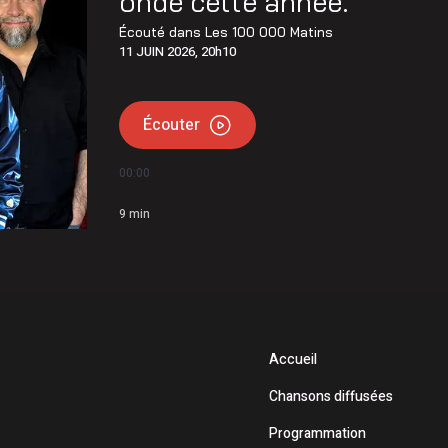
onde cette année.
agement de la chaussée rehaussée est maintenant terminé
Écouté dans
Les 100 000 Matins
11 JUIN 2026, 20h10
u km 60
Écouter
00:00
9
min
Accueil
Chansons diffusées
Programmation