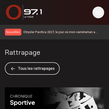
Chrysler Pacifica 2027, le jour où mon caméraman a
Nouvelles
regardé un film
Km 97 | la route 155 est entièrementouverte à la circulation
Un vaste chantier pour améliorer la sécurité et les
Rattrapage
infrastructures du secteur de la rue Saint-Maurice
Le taux de chômage recule à 6,4% en juillet au Canada, la
Chaudière-Appalaches affiche les meilleurs chiffres au
Collision à Carignan | un homme de 57 ans est décédé
pays
Grave accident sur la 155 à Carignan
Tous les rattrapages
Accident : la route 155 est fermée à la circulation à la
hauteur de Carignan
Un Lanaudois fera Québec-Ottawa à pied pour parler de
santé mentale
600 embarcations vérifiées lors de l’Opération nationale
concertée en sécurité nautique de la SQ
Les Bourses Objectif Retour remettent 15 250$ à 12
Latuquois