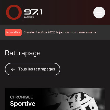
Chrysler Pacifica 2027, le jour où mon caméraman a
Nouvelles
regardé un film
Km 97 | la route 155 est entièrementouverte à la circulation
Un vaste chantier pour améliorer la sécurité et les
Rattrapage
infrastructures du secteur de la rue Saint-Maurice
Le taux de chômage recule à 6,4% en juillet au Canada, la
Chaudière-Appalaches affiche les meilleurs chiffres au
Collision à Carignan | un homme de 57 ans est décédé
pays
Grave accident sur la 155 à Carignan
Tous les rattrapages
Accident : la route 155 est fermée à la circulation à la
hauteur de Carignan
Un Lanaudois fera Québec-Ottawa à pied pour parler de
santé mentale
600 embarcations vérifiées lors de l’Opération nationale
concertée en sécurité nautique de la SQ
Les Bourses Objectif Retour remettent 15 250$ à 12
Latuquois