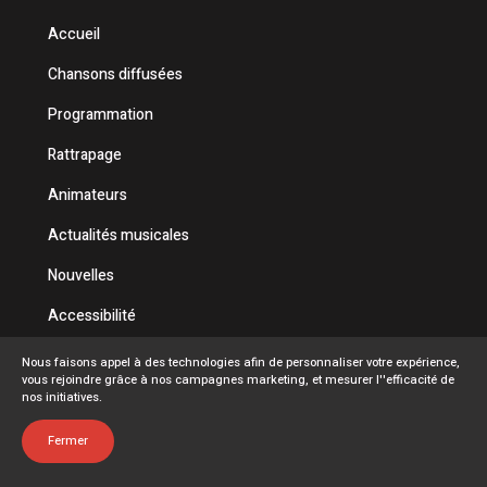
Accueil
Chansons diffusées
Programmation
Rattrapage
Animateurs
Actualités musicales
Nouvelles
Accessibilité
Politique de confidentialité
Nous faisons appel à des technologies afin de personnaliser votre expérience,
vous rejoindre grâce à nos campagnes marketing, et mesurer l''efficacité de
Conditions d'utilisation
nos initiatives.
FAQ
Fermer