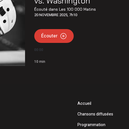
vs. Washington
 de l’Opération nationale concertée en sécurité nautique de
Écouté dans
Les 100 000 Matins
20 NOVEMBRE 2025, 7h10
mettent 15 250$ à 12 Latuquois
Écouter
00:00
10
min
Accueil
Chansons diffusées
Programmation