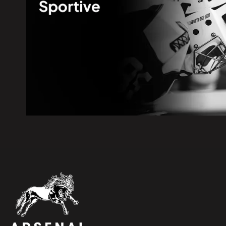
6 août 2026
|
600 embarcations vérifiées lors
la SQ
6 août 2026
|
Les Bourses Objectif Retour re