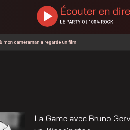
Écouter en dir
LE PARTY O | 100% ROCK
r où mon caméraman a regardé un film
ementouverte à la circulation
 la sécurité et les infrastructures du secteur de la rue
% en juillet au Canada, la Chaudière-Appalaches affiche les
e de 57 ans est décédé
rignan
ée à la circulation à la hauteur de Carignan
La Game avec Bruno Gerva
a à pied pour parler de santé mentale