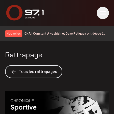
CNA | Constant Awashish et Dave Petiquay ont déposé
Nouvelles
leur candidature pour le poste de Grand Chef
La foudre a déclenché des dizaines de feux de forêt en
juillet au Québec
Le MTQ démantèle le rehaussement de la 155
Rattrapage
Élections 2026: le Parti québécois conserve son avance
dans les intentions de vote
La route 25 est maintenant ouverte jusqu’au km 106
La SQ recommande d’éviter les sorties sur l’eau
Tous les rattrapages
La situation revient tranquillement à la normale en Haute-
Mauricie
Temps d’attente sur la 155 | d’abord une opération de
sécurité civile selon le MTQ
Disparition de Sébastien Maillette
Les cas de maladie de Lyme doublent sur un an en
Mauricie-et-Centre-du-Québec