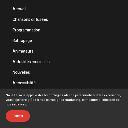
Accueil
Chansons diffusées
Programmation
Rattrapage
Animateurs
Actualités musicales
Nouvelles
Accessibilité
Politique de confidentialité
Nous faisons appel à des technologies afin de personnaliser votre expérience,
vous rejoindre grâce à nos campagnes marketing, et mesurer l''efficacité de
Conditions d'utilisation
nos initiatives.
FAQ
Fermer