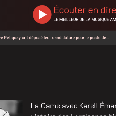
Écouter en dir
LE MEILLEUR DE LA MUSIQUE A
e Petiquay ont déposé leur candidature pour le poste de
nes de feux de forêt en juillet au Québec
ment de la 155
ois conserve son avance dans les intentions de vote
erte jusqu’au km 106
orties sur l’eau
ment à la normale en Haute-Mauricie
La Game avec Karell Émar
abord une opération de sécurité civile selon le MTQ