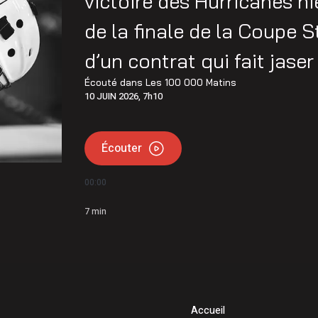
victoire des Hurricanes h
tte
de la finale de la Coupe S
ublent sur un an en Mauricie-et-Centre-du-Québec
d’un contrat qui fait jase
Écouté dans
Les 100 000 Matins
10 JUIN 2026, 7h10
Écouter
00:00
7
min
Accueil