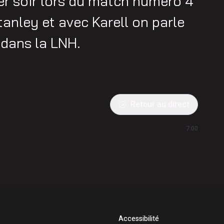
ier soir lors du match numéro 4
tanley et avec Karell on parle
r dans la LNH.
Retour au direct
7:00
Accessibilité