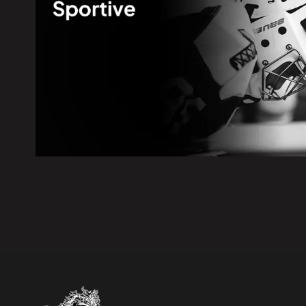
5 août 2026
|
Disparition de Sébastien Maille
5 août 2026
|
Les cas de maladie de Lyme do