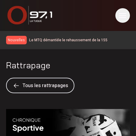
Le MTQ démantèle le rehaussement de la 155
Nouvelles
Élections 2026: le Parti québécois conserve son avance
dans les intentions de vote
La route 25 est maintenant ouverte jusqu’au km 106
Rattrapage
La SQ recommande d’éviter les sorties sur l’eau
La situation revient tranquillement à la normale en Haute-
Mauricie
Temps d’attente sur la 155 | d’abord une opération de
Tous les rattrapages
sécurité civile selon le MTQ
Disparition de Sébastien Maillette
Les cas de maladie de Lyme doublent sur un an en
Mauricie-et-Centre-du-Québec
Km 97 de la route 155 : l’aménagement de la chaussée
rehaussée est maintenant terminé
La route 25 est ouverte jusqu’au km 60