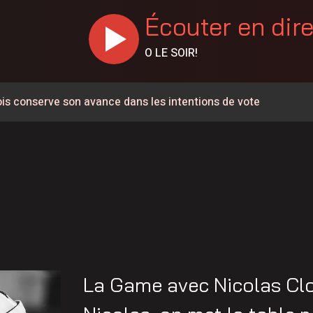
Écouter en dir
O LE SOIR!
ois conserve son avance dans les intentions de vote
erte jusqu’au km 106
orties sur l’eau
ment à la normale en Haute-Mauricie
abord une opération de sécurité civile selon le MTQ
tte
ublent sur un an en Mauricie-et-Centre-du-Québec
La Game avec Nicolas Clo
agement de la chaussée rehaussée est maintenant terminé