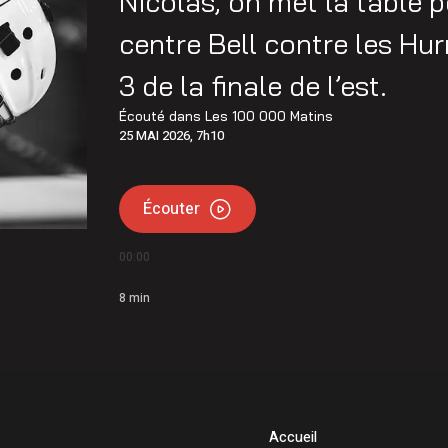
Nicolas, on met la table 
u km 60
centre Bell contre les Hu
ivière Saint-Maurice
3 de la finale de l’est.
Écouté dans
Les 100 000 Matins
25 MAI 2026, 7h10
Écouter
00:00
8
min
Accueil