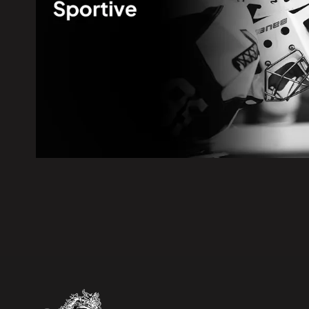
4 août 2026
|
La route 25 est ouverte jusqu’a
4 août 2026
|
Des débits très élevés pour la r