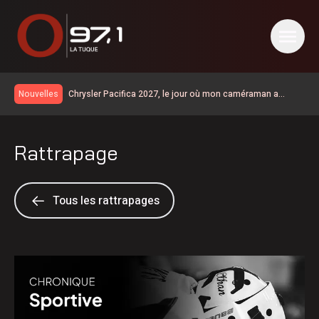
Chrysler Pacifica 2027, le jour où mon caméraman a
Nouvelles
regardé un film
Km 97 | la route 155 est entièrementouverte à la circulation
Un vaste chantier pour améliorer la sécurité et les
Rattrapage
infrastructures du secteur de la rue Saint-Maurice
Le taux de chômage recule à 6,4% en juillet au Canada, la
Chaudière-Appalaches affiche les meilleurs chiffres au
Collision à Carignan | un homme de 57 ans est décédé
pays
Grave accident sur la 155 à Carignan
Tous les rattrapages
Accident : la route 155 est fermée à la circulation à la
hauteur de Carignan
Un Lanaudois fera Québec-Ottawa à pied pour parler de
santé mentale
600 embarcations vérifiées lors de l’Opération nationale
concertée en sécurité nautique de la SQ
Les Bourses Objectif Retour remettent 15 250$ à 12
Latuquois