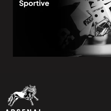
5 août 2026
|
Élections 2026: le Parti québéc
5 août 2026
|
La route 25 est maintenant ouv