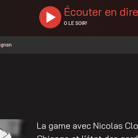
Écouter en dir
O LE SOIR!
rignan
ée à la circulation à la hauteur de Carignan
a à pied pour parler de santé mentale
 de l’Opération nationale concertée en sécurité nautique de
mettent 15 250$ à 12 Latuquois
e Petiquay ont déposé leur candidature pour le poste de
nes de feux de forêt en juillet au Québec
La game avec Nicolas Clou
ment de la 155