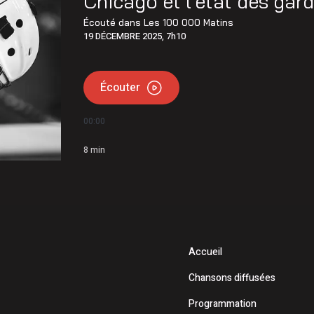
Chicago et l’état des gar
ois conserve son avance dans les intentions de vote
Écouté dans
Les 100 000 Matins
19 DÉCEMBRE 2025, 7h10
erte jusqu’au km 106
Écouter
00:00
8
min
Accueil
Chansons diffusées
Programmation