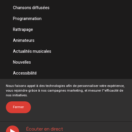
Chansons diffusées
Programmation
Rattrapage
Animateurs
Actualités musicales
Nouvelles
Accessibilité
Politique de confidentialité
Nous faisons appel à des technologies afin de personnaliser votre expérience,
vous rejoindre grâce à nos campagnes marketing, et mesurer l''efficacité de
Conditions d'utilisation
nos initiatives.
FAQ
Fermer
Écouter en direct