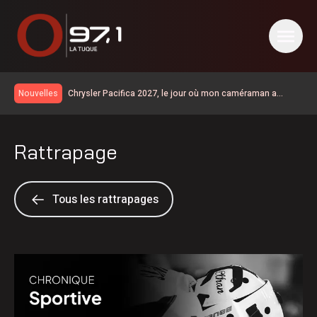
Chrysler Pacifica 2027, le jour où mon caméraman a
Nouvelles
regardé un film
Km 97 | la route 155 est entièrementouverte à la circulation
Un vaste chantier pour améliorer la sécurité et les
Rattrapage
infrastructures du secteur de la rue Saint-Maurice
Le taux de chômage recule à 6,4% en juillet au Canada, la
Chaudière-Appalaches affiche les meilleurs chiffres au
Collision à Carignan | un homme de 57 ans est décédé
pays
Grave accident sur la 155 à Carignan
Tous les rattrapages
Accident : la route 155 est fermée à la circulation à la
hauteur de Carignan
Un Lanaudois fera Québec-Ottawa à pied pour parler de
santé mentale
600 embarcations vérifiées lors de l’Opération nationale
concertée en sécurité nautique de la SQ
Les Bourses Objectif Retour remettent 15 250$ à 12
Latuquois