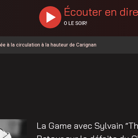
Écouter en dir
O LE SOIR!
ée à la circulation à la hauteur de Carignan
a à pied pour parler de santé mentale
 de l’Opération nationale concertée en sécurité nautique de
mettent 15 250$ à 12 Latuquois
e Petiquay ont déposé leur candidature pour le poste de
nes de feux de forêt en juillet au Québec
ment de la 155
La Game avec Sylvain “T
ois conserve son avance dans les intentions de vote