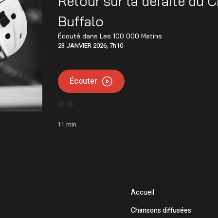
Retour sur la défaite du C
erte jusqu’au km 106
Buffalo
orties sur l’eau
Écouté dans
Les 100 000 Matins
23 JANVIER 2026, 7h10
Écouter
00:00
11
min
Accueil
Chansons diffusées