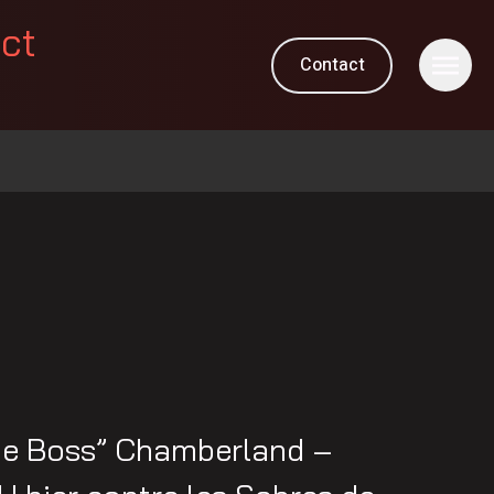
ect
Contact
he Boss” Chamberland –