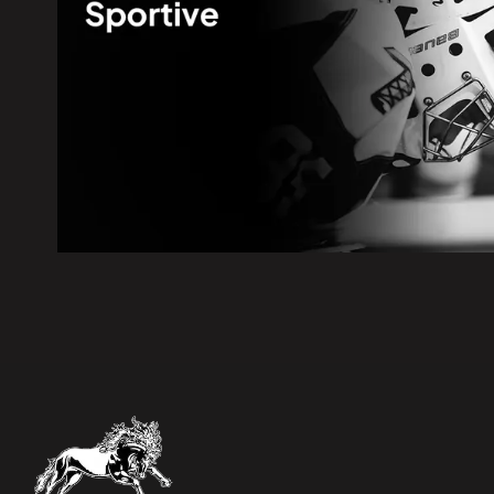
5 août 2026
|
La route 25 est maintenant ouv
5 août 2026
|
La SQ recommande d’éviter les s