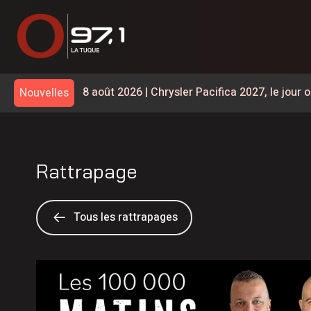
8 août 2026
|
Chrysler Pacifica 2027, le jou
Nouvelles
7 août 2026
|
Km 97 | la route 155 est entièr
7 août 2026
|
Un vaste chantier pour améliorer
Saint-Maurice
Rattrapage
7 août 2026
|
Le taux de chômage recule à 6,4
meilleurs chiffres au pays
7 août 2026
|
Collision à Carignan | un homm
Tous les rattrapages
7 août 2026
|
Grave accident sur la 155 à Ca
6 août 2026
|
Accident : la route 155 est ferm
6 août 2026
|
Un Lanaudois fera Québec-Ottaw