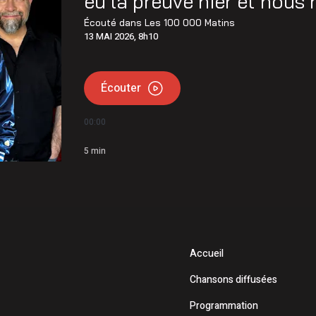
eu la preuve hier et nous
 de l’Opération nationale concertée en sécurité nautique de
Écouté dans
Les 100 000 Matins
13 MAI 2026, 8h10
mettent 15 250$ à 12 Latuquois
Écouter
00:00
5
min
Accueil
Chansons diffusées
Programmation