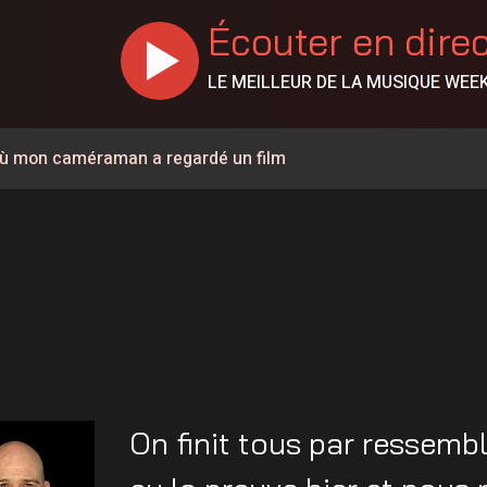
Écouter en dire
LE MEILLEUR DE LA MUSIQUE WEE
r où mon caméraman a regardé un film
ementouverte à la circulation
 la sécurité et les infrastructures du secteur de la rue
% en juillet au Canada, la Chaudière-Appalaches affiche les
e de 57 ans est décédé
rignan
ée à la circulation à la hauteur de Carignan
On finit tous par ressemb
a à pied pour parler de santé mentale