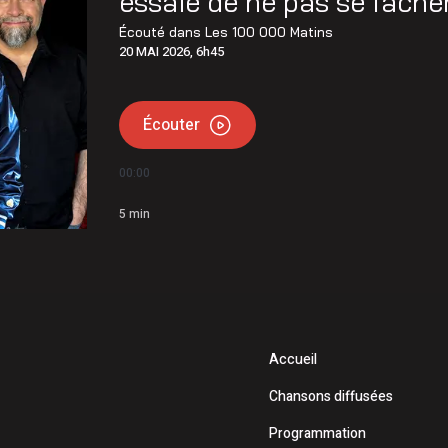
essaie de ne pas se fâcher
 de l’Opération nationale concertée en sécurité nautique de
Écouté dans
Les 100 000 Matins
20 MAI 2026, 6h45
mettent 15 250$ à 12 Latuquois
Écouter
00:00
5
min
Accueil
Chansons diffusées
Programmation