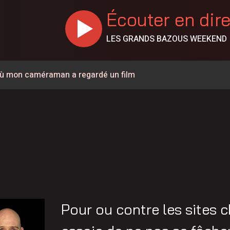
Écouter en dir
LES GRANDS BAZOUS WEEKEND
r où mon caméraman a regardé un film
ementouverte à la circulation
 la sécurité et les infrastructures du secteur de la rue
% en juillet au Canada, la Chaudière-Appalaches affiche les
e de 57 ans est décédé
rignan
ée à la circulation à la hauteur de Carignan
Pour ou contre les sites c
a à pied pour parler de santé mentale