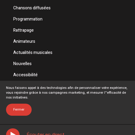
Chansons diffusées
Programmation
Rattrapage
Animateurs
Actualités musicales
Nouvelles
Accessibilité
Politique de confidentialité
Nous faisons appel à des technologies afin de personnaliser votre expérience,
vous rejoindre grâce à nos campagnes marketing, et mesurer l''efficacité de
Conditions d'utilisation
nos initiatives.
FAQ
Fermer
Écouter en direct