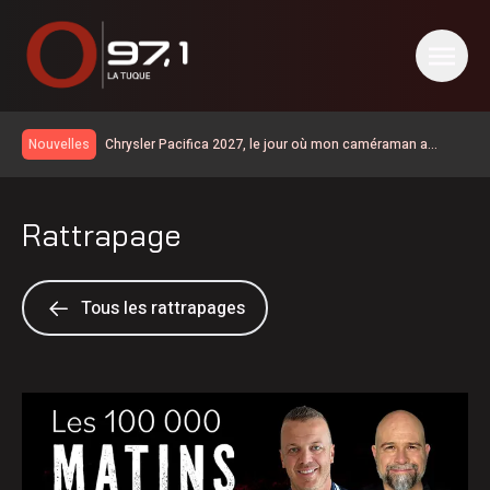
Chrysler Pacifica 2027, le jour où mon caméraman a
Nouvelles
regardé un film
Km 97 | la route 155 est entièrementouverte à la circulation
Un vaste chantier pour améliorer la sécurité et les
Rattrapage
infrastructures du secteur de la rue Saint-Maurice
Le taux de chômage recule à 6,4% en juillet au Canada, la
Chaudière-Appalaches affiche les meilleurs chiffres au
Collision à Carignan | un homme de 57 ans est décédé
pays
Grave accident sur la 155 à Carignan
Tous les rattrapages
Accident : la route 155 est fermée à la circulation à la
hauteur de Carignan
Un Lanaudois fera Québec-Ottawa à pied pour parler de
santé mentale
600 embarcations vérifiées lors de l’Opération nationale
concertée en sécurité nautique de la SQ
Les Bourses Objectif Retour remettent 15 250$ à 12
Latuquois