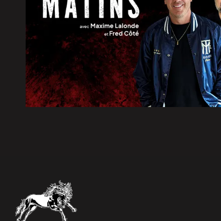
6 août 2026
|
600 embarcations vérifiées lors
la SQ
6 août 2026
|
Les Bourses Objectif Retour re