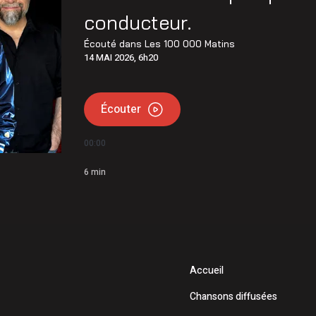
 de l’Opération nationale concertée en sécurité nautique de
conducteur.
mettent 15 250$ à 12 Latuquois
Écouté dans
Les 100 000 Matins
14 MAI 2026, 6h20
Écouter
00:00
6
min
Accueil
Chansons diffusées