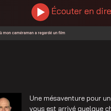
Écouter en dir
r où mon caméraman a regardé un film
ementouverte à la circulation
 la sécurité et les infrastructures du secteur de la rue
% en juillet au Canada, la Chaudière-Appalaches affiche les
e de 57 ans est décédé
rignan
ée à la circulation à la hauteur de Carignan
Une mésaventure pour un c
a à pied pour parler de santé mentale
vous est arrivé quelque c