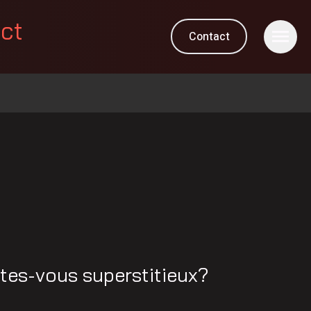
ect
Contact
 êtes-vous superstitieux?