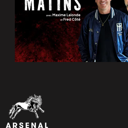
6 août 2026
|
Les Bourses Objectif Retour re
6 août 2026
|
CNA | Constant Awashish et Dav
Grand Chef