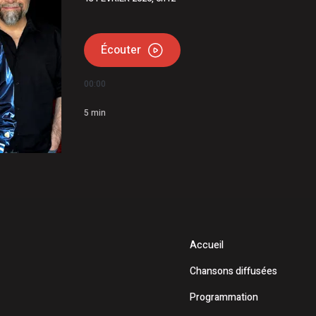
mettent 15 250$ à 12 Latuquois
e Petiquay ont déposé leur candidature pour le poste de
Écouter
00:00
5
min
Accueil
Chansons diffusées
Programmation