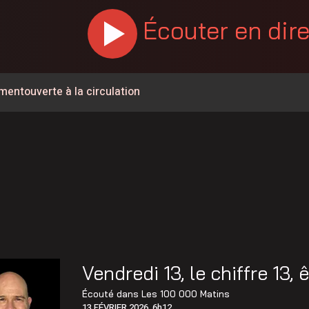
Écouter en dir
ementouverte à la circulation
 la sécurité et les infrastructures du secteur de la rue
% en juillet au Canada, la Chaudière-Appalaches affiche les
e de 57 ans est décédé
rignan
ée à la circulation à la hauteur de Carignan
a à pied pour parler de santé mentale
Vendredi 13, le chiffre 13,
 de l’Opération nationale concertée en sécurité nautique de
Écouté dans
Les 100 000 Matins
13 FÉVRIER 2026, 6h12